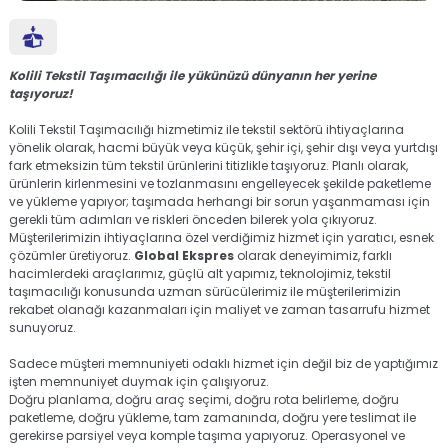
Kolili Tekstil Taşımacılığı ile yükünüzü dünyanın her yerine
taşıyoruz!
Kolili Tekstil Taşımacılığı hizmetimiz ile tekstil sektörü ihtiyaçlarına
yönelik olarak, hacmi büyük veya küçük, şehir içi, şehir dışı veya yurtdışı
fark etmeksizin tüm tekstil ürünlerini titizlikle taşıyoruz. Planlı olarak,
ürünlerin kirlenmesini ve tozlanmasını engelleyecek şekilde paketleme
ve yükleme yapıyor; taşımada herhangi bir sorun yaşanmaması için
gerekli tüm adımları ve riskleri önceden bilerek yola çıkıyoruz.
Müşterilerimizin ihtiyaçlarına özel verdiğimiz hizmet için yaratıcı, esnek
çözümler üretiyoruz.
Global Ekspres
olarak deneyimimiz, farklı
hacimlerdeki araçlarımız, güçlü alt yapımız, teknolojimiz, tekstil
taşımacılığı konusunda uzman sürücülerimiz ile müşterilerimizin
rekabet olanağı kazanmaları için maliyet ve zaman tasarrufu hizmet
sunuyoruz.
Sadece müşteri memnuniyeti odaklı hizmet için değil biz de yaptığımız
işten memnuniyet duymak için çalışıyoruz.
Doğru planlama, doğru araç seçimi, doğru rota belirleme, doğru
paketleme, doğru yükleme, tam zamanında, doğru yere teslimat ile
gerekirse parsiyel veya komple taşıma yapıyoruz. Operasyonel ve