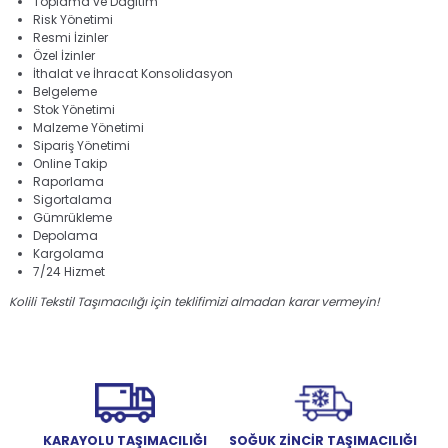
Toplama ve Dağıtım
Risk Yönetimi
Resmi İzinler
Özel İzinler
İthalat ve İhracat Konsolidasyon
Belgeleme
Stok Yönetimi
Malzeme Yönetimi
Sipariş Yönetimi
Online Takip
Raporlama
Sigortalama
Gümrükleme
Depolama
Kargolama
7/24 Hizmet
Kolili Tekstil Taşımacılığı için teklifimizi almadan karar vermeyin!
KARAYOLU TAŞIMACILIĞI
SOĞUK ZİNCİR TAŞIMACILIĞI