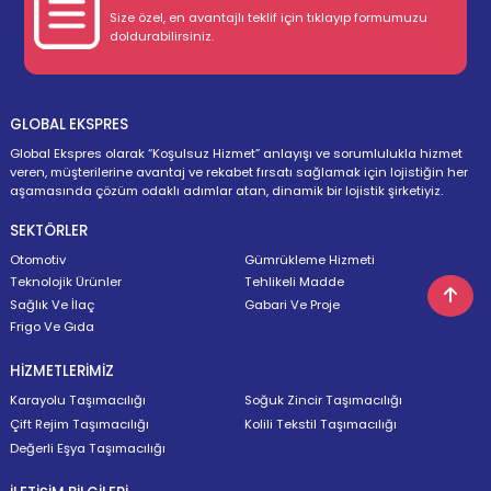
Size özel, en avantajlı teklif için tıklayıp formumuzu
doldurabilirsiniz.
GLOBAL EKSPRES
Global Ekspres olarak “Koşulsuz Hizmet” anlayışı ve sorumlulukla hizmet
veren, müşterilerine avantaj ve rekabet fırsatı sağlamak için lojistiğin her
aşamasında çözüm odaklı adımlar atan, dinamik bir lojistik şirketiyiz.
SEKTÖRLER
Otomotiv
Gümrükleme Hizmeti
Teknolojik Ürünler
Tehlikeli Madde
Sağlık Ve İlaç
Gabari Ve Proje
Frigo Ve Gıda
HİZMETLERİMİZ
Karayolu Taşımacılığı
Soğuk Zincir Taşımacılığı
Çift Rejim Taşımacılığı
Kolili Tekstil Taşımacılığı
Değerli Eşya Taşımacılığı