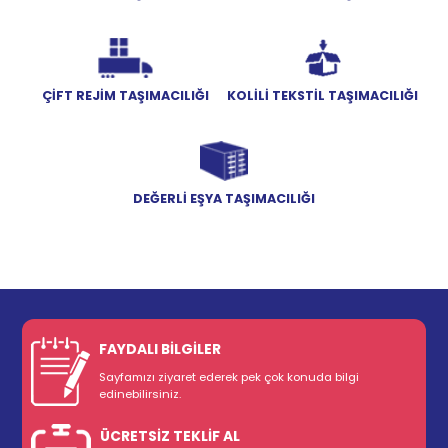
ÇİFT REJİM TAŞIMACILIĞI
KOLİLİ TEKSTİL TAŞIMACILIĞI
DEĞERLİ EŞYA TAŞIMACILIĞI
FAYDALI BİLGİLER
Sayfamızı ziyaret ederek pek çok konuda bilgi
edinebilirsiniz.
ÜCRETSİZ TEKLİF AL