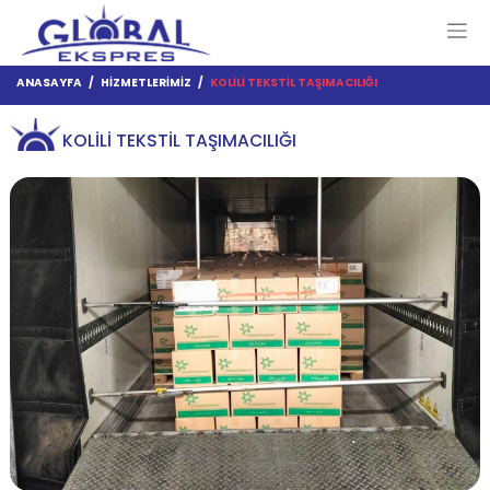
ANASAYFA
/
HİZMETLERİMİZ
/
KOLİLİ TEKSTİL TAŞIMACILIĞI
KOLİLİ TEKSTİL TAŞIMACILIĞI