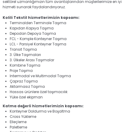
sektörel uzmanlığımızın tüm avantajlarından müşterilerimize en iyi
hizmeti sunarak faydalandırıyoruz.
Kolili Tekstil hizmetlerimizin kapsamı:
Terminalden Terminale Taşıma
Kapıdan Kapıya Taşıma
Depodan Depoya Taşıma
FCL - Komple Konteyner Taşıma
LCL - Parsiyel Konteyner Taşıma
Transit Taşıma
3. Ülke Taşımaları
3. Ülkeler Arası Taşımalar
Kombine Taşıma
Proje Taşıma
Intermodal ve Multimodal Taşıma
Çapraz Taşıma
Aktarmasız Taşıma
Hassas ürünlere özel taşımacılık
Yüke özel ekipman
Katma değerli hizmetlerimizin kapsamı:
Konteyner Doldurma ve Boşaltma
Cross Yükleme
Elleçleme
Paletleme